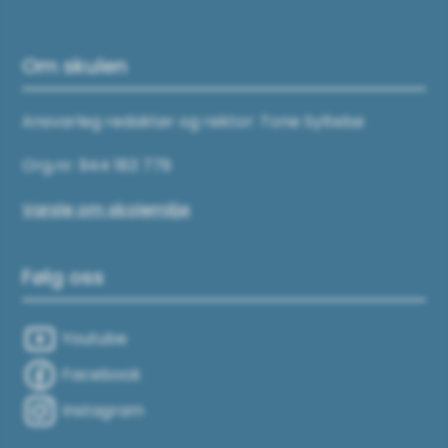
Om skulen
Ansvarleg redaktør og rektor: Tone Syltebø
Org.nr: 944 183 779
Varsle om skolemiljø
Følg oss
Youtube
Facebook
Instagram