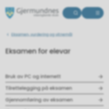
Gjermundnes vidaregåande skole
Du er her:
Eksamen, vurdering og vitnemål
Eksamen for elevar
Bruk av PC og internett
Tilrettelegging på eksamen
Gjennomføring av eksamen