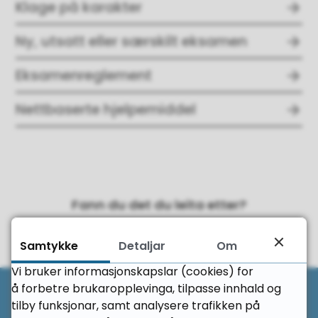
Klage på karakter
Ny, utsatt eller særskilt eksamen
Eksamenreglement
Nettbaserte hjelpemiddel
Fann du det du leita etter?
Ja
Nei
Samtykke
Detaljar
Om
Vi bruker informasjonskapslar (cookies) for
Til 
å forbetre brukaropplevinga, tilpasse innhald og
tilby funksjonar, samt analysere trafikken på
Her finn du oss