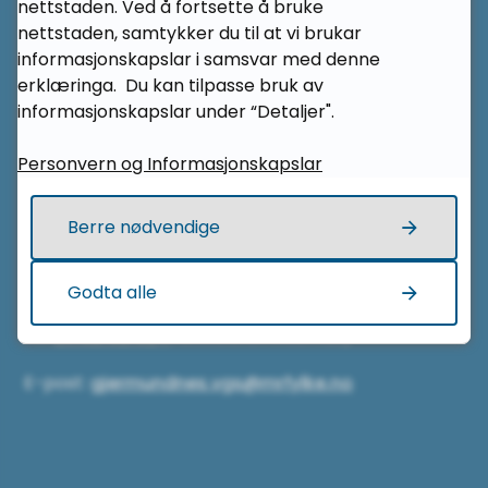
nettstaden. Ved å fortsette å bruke
nettstaden, samtykker du til at vi brukar
Gjermundnes vidaregåande skule
informasjonskapslar i samsvar med denne
erklæringa. Du kan tilpasse bruk av
Gjermundnesvegen 200
informasjonskapslar under “Detaljer".
6392 Vikebukt
Personvern og Informasjonskapslar
Kontakt oss
Berre nødvendige
Tlf:
71 28 29 00
Godta alle
Tlf:
97 43 49 46
(vakttelefon internat)
E-post:
gjermundnes.vgs@mrfylke.no